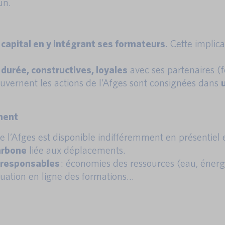
un.
capital en y intégrant ses formateurs
. Cette implic
 durée, constructives, loyales
avec ses partenaires (fo
ouvernent les actions de l’Afges sont consignées dans
ment
l’Afges est disponible indifféremment en présentiel e
carbone
liée aux déplacements.
-responsables
: économies des ressources (eau, énergi
luation en ligne des formations…