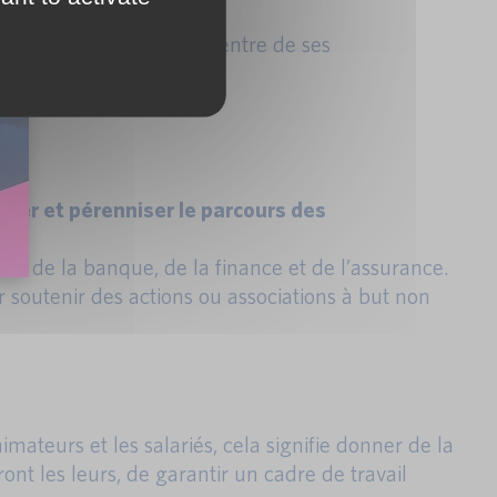
lacé les enjeux RSE au centre de ses
t durable.
orer et pérenniser le parcours des
ur de la banque, de la finance et de l’assurance.
 soutenir des actions ou associations à but non
nimateurs et les salariés, cela signifie donner de la
ont les leurs, de garantir un cadre de travail