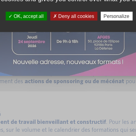
e la banque, de l’assurance, de la finance, AFGES a p
OK, accept all
Deny all cookies
Personalize
si à développer son activité de manière responsable e
s été de proposer des formations de qualité pour
améli
usieurs formations
spécialement conçues pour le secte
rement des
actions de sponsoring ou de mécénat
pour
é
nt de travail bienveillant et constructif
. Pour les a
es, sur le volume et le calendrier des formations qui ser