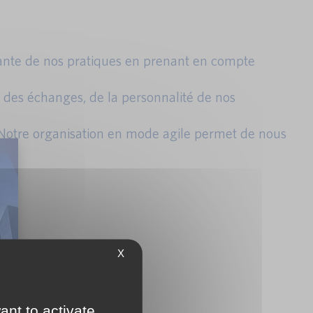
nstante de nos pratiques en prenant en compte
é des échanges, de la personnalité de nos
. Notre organisation en mode agile permet de nous
X
ant to activate