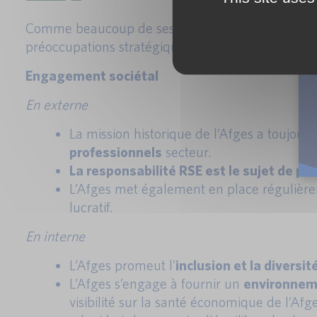
Comme beaucoup de ses clients sur les secteurs d
préoccupations stratégiques. L’Afges s’engage ain
Engagement sociétal
En externe
La mission historique de l’Afges a toujour
professionnels
secteur.
La responsabilité RSE est le sujet de pl
L’Afges met également en place réguliè
lucratif.
En interne
L’Afges promeut l’
inclusion et la diversit
L’Afges s’engage à fournir un
environneme
visibilité sur la santé économique de l’Afg