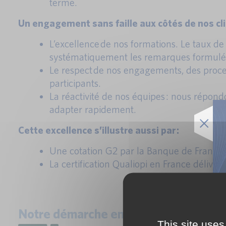
terme.
Un engagement sans faille aux côtés de nos cl
L’excellence de nos formations. Le taux de
systématiquement les remarques formulées
Le respect de nos engagements, des proces
participants.
La réactivité de nos équipes : nous répon
adapter rapidement.
Cette excellence s’illustre aussi par :
Une cotation G2 par la Banque de France.
La certification Qualiopi en France délivr
Notre démarche en responsabilité RS
This site uses