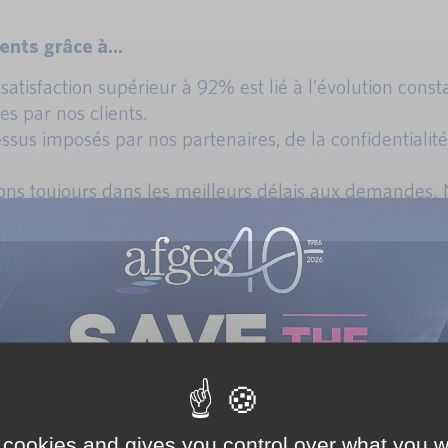
ients grâce à…
 satisfaction supérieur à 92% est lié à l’évolution co
 par nos clients.
sus imposés par nos partenaires, de la confidentialit
dons toujours dans les meilleurs délais aux demandes
ée le 24/02/2020.
E
 cookies and gives you control over what you w