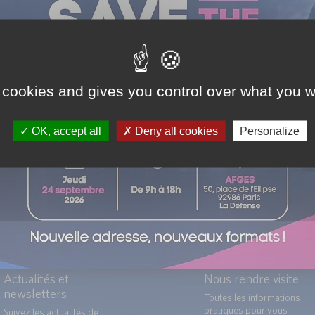
lementation Bâloise.
 cookies and gives you control over what you w
OK, accept all
Deny all cookies
Personalize
Actualités et
Nous rendre visite
newsletters
Toutes les informations
pratiques pour vous
Suivez les actualités de