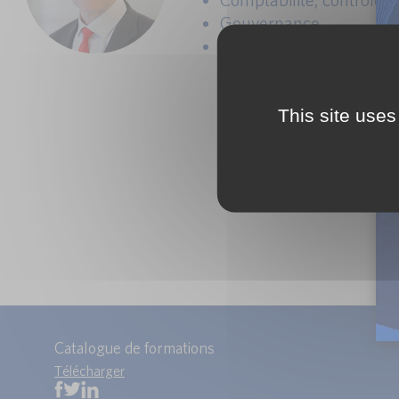
Gouvernance.
Risk Management et règ
This site uses
Catalogue de formations
Télécharger