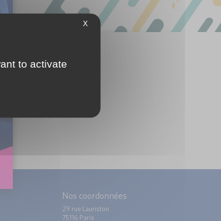
X
ant to activate
Nos coordonnées
29 rue Lauriston
75116 Paris