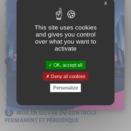
Les spécificités FATCA (GAE)
X
Les comptes concernés
Les comptes préexistants / les nouveaux comptes
This site uses cookies
and gives you control
Les changements de circonstance
over what you want to
Les responsabilités du client.
activate
4
Les reportings
OK, accept all
Le reporting FATCA,
Deny all cookies
Le reporting CRS
Personalize
Le reporting des récalcitrants, une spécificité française.
5
MISE EN ŒUVRE DU CONTRÔLE
PERMANENT ET PÉRIODIQUE