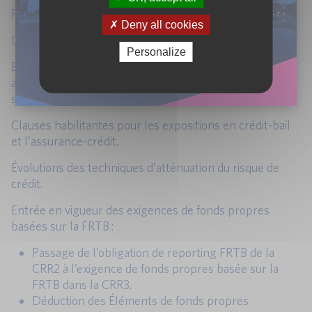
Périmètre et méthodes de calcul des modèles CCF.
Deny all cookies
Garanties fournies par les fournisseurs de protection.
Personalize
Expositions de prêts spécialisés selon l’approche A-IRB
avec l’entrée en vigueur progressive des inputs floors
sur la PD et la LGD.
Clauses habilitantes pour les expositions en crédit-bail
et l’assurance-crédit.
Évolutions des techniques d’atténuation du risque de
crédit.
Entrée en vigueur des exigences de fonds propres
basées sur la FRTB :
Passage de l’obligation de reporting FRTB de la
CRR2 à l’exigence de fonds propres basée sur la
FRTB dans la CRR3.
Déduction des Éléments de fonds propres