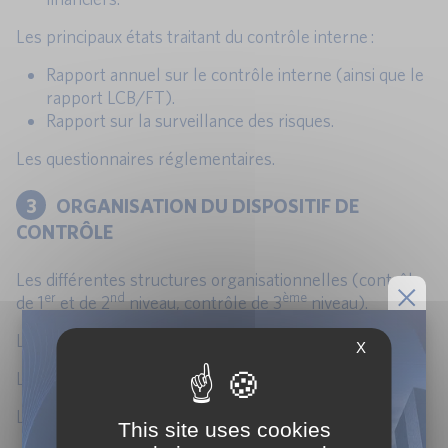
Les principaux états traitant du contrôle interne :
Rapport annuel sur le contrôle interne (ainsi que le
rapport LCB/FT).
Rapport sur la surveillance des risques.
Les questionnaires réglementaires.
3
ORGANISATION DU DISPOSITIF DE
CONTRÔLE
Les différentes structures organisationnelles (contrôle
er
nd
ème
de 1
et de 2
niveau, contrôle de 3
niveau).
Les 3 lignes de maîtrise/défense.
X
Le rôle du contrôle périodique.
La complémentarité contrôle permanent-périodique.
This site uses cookies