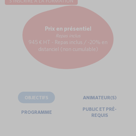
S'INSCRIRE À LA FORMATION
Prix en présentiel
Repas inclus
945 € HT - Repas inclus / -20% en
distanciel (non cumulable)
OBJECTIFS
ANIMATEUR(S)
PUBLIC ET PRÉ-
PROGRAMME
REQUIS