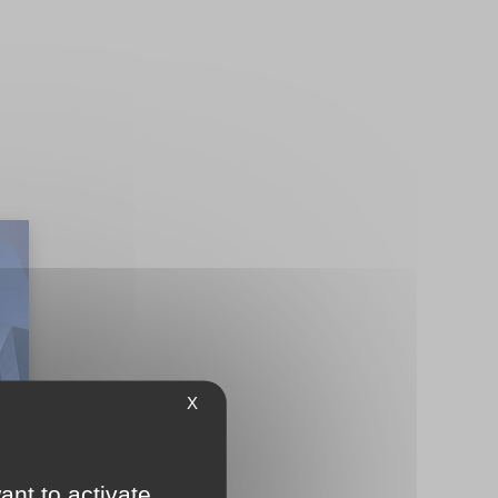
X
ant to activate