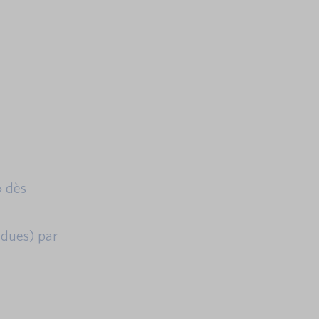
» dès
ndues) par