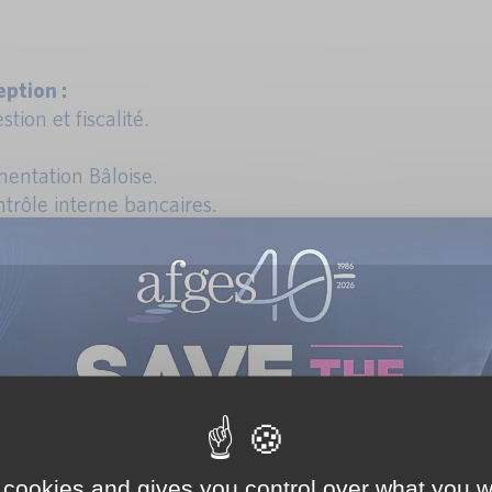
ption :
tion et fiscalité.
entation Bâloise.
trôle interne bancaires.
entation Solvency.
RE, PERSPECTIVES
, CRR3, CRDVI et actes délégués.
 cookies and gives you control over what you w