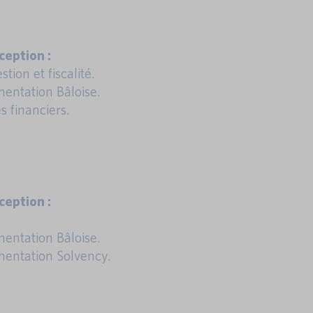
eption :
tion et fiscalité.
entation Bâloise.
s financiers.
eption :
entation Bâloise.
entation Solvency.