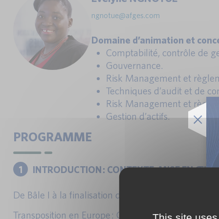
ngnotue@afges.com
Domaine d’animation et conce
Comptabilité, contrôle de ges
Gouvernance.
Risk Management et règlem
Techniques d’audit et de con
Risk Management et règlem
Gestion d’actifs.
PROGRAMME
1
INTRODUCTION : CONTEXTE, MISE EN ŒUV
De Bâle I à la finalisation de Bâle III.
Transposition en Europe : CRR, CRD 4, CRR2, CRDV
This site uses