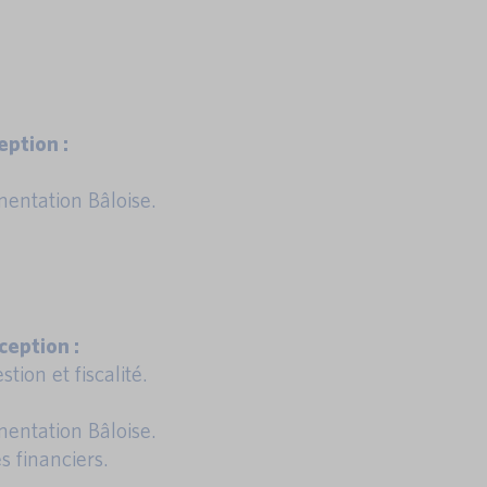
ption :
entation Bâloise.
eption :
tion et fiscalité.
entation Bâloise.
s financiers.