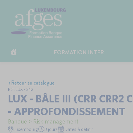
FORMATION INTER
Retour au catalogue
Réf : LUX - 242
LUX - BÂLE III (CRR CRR2
- APPROFONDISSEMENT
Banque > Risk management
Luxembourg
3 jours
Dates à définir