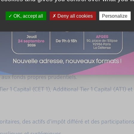
OK, accept all
Deny all cookies
Personalize
 FINREP, etc.
aux fonds propres prudentiels.
1 Capital (CET 1), Additional Tier 1 Capital (AT1) et 
itaires, des actifs d’impôt différé et des participations
acycliques et systémiques.