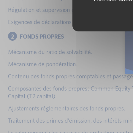
Régulation et supervision en Europe.
Exigences de déclarations : COREP, Grands risques,
2
FONDS PROPRES
Mécanisme du ratio de solvabilité.
Mécanisme de pondération.
Contenu des fonds propres comptables et passage 
Composantes des fonds propres : Common Equity Tier 
Capital (T2 capital).
Ajustements réglementaires des fonds propres.
Traitement des primes d’émission, des intérêts minor
Le ratio minimal
;
les coussins de protection, contr