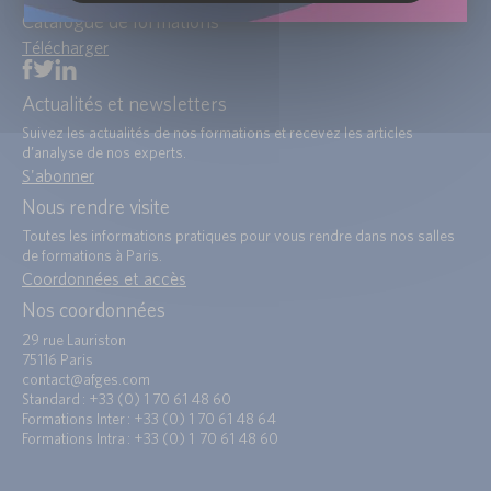
Catalogue de formations
Télécharger
Actualités et newsletters
Suivez les actualités de nos formations et recevez les articles
d’analyse de nos experts.
S'abonner
Nous rendre visite
Toutes les informations pratiques pour vous rendre dans nos salles
de formations à Paris.
Coordonnées et accès
Nos coordonnées
29 rue Lauriston
75116 Paris
contact@afges.com
Standard : +33 (0) 1 70 61 48 60
Formations Inter : +33 (0) 1 70 61 48 64
Formations Intra : +33 (0) 1 70 61 48 60