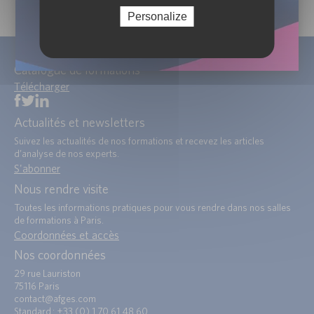
Personalize
Catalogue de formations
Télécharger
Actualités et newsletters
Suivez les actualités de nos formations et recevez les articles
d’analyse de nos experts.
S'abonner
Nous rendre visite
Toutes les informations pratiques pour vous rendre dans nos salles
de formations à Paris.
Coordonnées et accès
Nos coordonnées
29 rue Lauriston
75116 Paris
contact@afges.com
Standard : +33 (0) 1 70 61 48 60