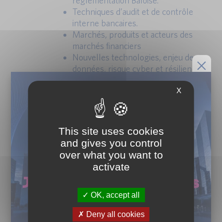
règlementation Bâloise.
Techniques d’audit et de contrôle
interne bancaires.
Marchés, produits et acteurs des
marchés financiers
Nouvelles technologies, enjeu de
données, risque cyber et résilience
numérique.
Gestion d’actifs.
X
Traitement des opérations et post
marché.
This site uses cookies
and gives you control
over what you want to
activate
OK, accept all
Deny all cookies