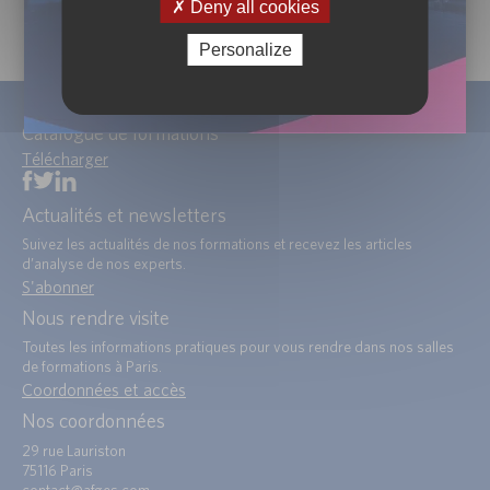
Deny all cookies
Personalize
Catalogue de formations
Télécharger
Actualités et newsletters
Suivez les actualités de nos formations et recevez les articles
d’analyse de nos experts.
S'abonner
Nous rendre visite
Toutes les informations pratiques pour vous rendre dans nos salles
de formations à Paris.
Coordonnées et accès
Nos coordonnées
29 rue Lauriston
75116 Paris
contact@afges.com