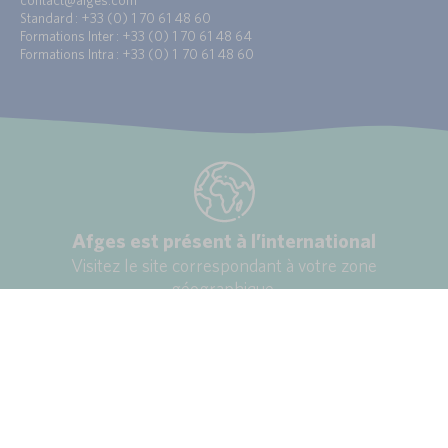
Standard : +33 (0) 1 70 61 48 60
Formations Inter : +33 (0) 1 70 61 48 64
Formations Intra : +33 (0) 1 70 61 48 60
Afges est présent à l’international
Visitez le site correspondant à votre zone
géographique.
France (site principal)
Maroc
Afrique
Politique de confidentialité et cookies
Règlement intérieur
Gérer les cookies
Copyright © 2023-2026 Afges - Date de modification : 05 août 2026