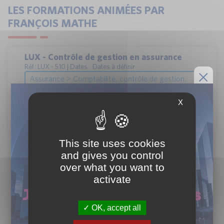
LES FORMATIONS ANIMÉES PAR
FRANÇOIS MATHE
LUX - Contrôle de gestion en assurance
Réf : LUX - 510 | Dates : Dates à définir
Assurance > Comptabilité, contrôle de gestion,
fiscalité
2 jours
X
Luxembourg, Présentiel
François MATHE
This site uses cookies
and gives you control
over what you want to
activate
OK, accept all