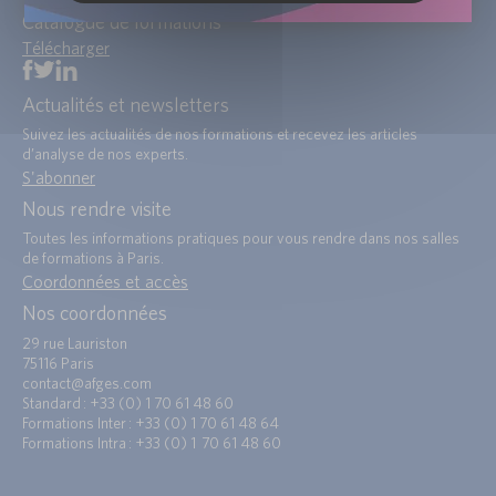
Catalogue de formations
Télécharger
Actualités et newsletters
Suivez les actualités de nos formations et recevez les articles
d’analyse de nos experts.
S'abonner
Nous rendre visite
Toutes les informations pratiques pour vous rendre dans nos salles
de formations à Paris.
Coordonnées et accès
Nos coordonnées
29 rue Lauriston
75116 Paris
contact@afges.com
Standard : +33 (0) 1 70 61 48 60
Formations Inter : +33 (0) 1 70 61 48 64
Formations Intra : +33 (0) 1 70 61 48 60