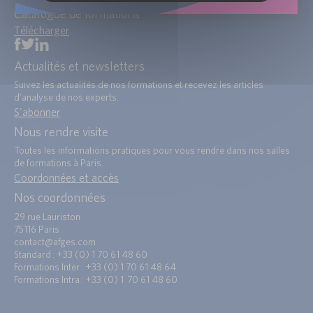
Catalogue de formations
Télécharger
Actualités et newsletters
Suivez les actualités de nos formations et recevez les articles
d’analyse de nos experts.
S'abonner
Nous rendre visite
Toutes les informations pratiques pour vous rendre dans nos salles
de formations à Paris.
Coordonnées et accès
Nos coordonnées
29 rue Lauriston
75116 Paris
contact@afges.com
Standard : +33 (0) 1 70 61 48 60
Formations Inter : +33 (0) 1 70 61 48 64
Formations Intra : +33 (0) 1 70 61 48 60