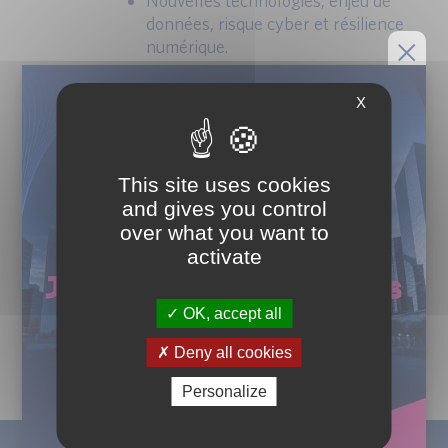
Nouvelles technologies, enjeu de
données, risque cyber et résilience
numérique.
X
This site uses cookies
and gives you control
over what you want to
activate
OK, accept all
Deny all cookies
Personalize